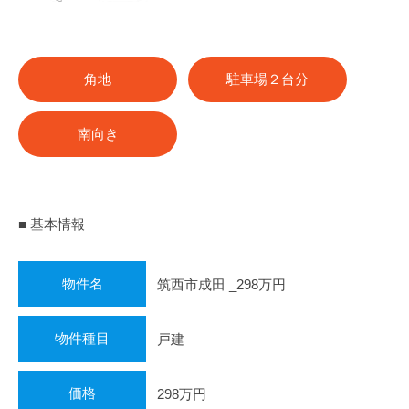
角地
駐車場２台分
南向き
■ 基本情報
物件名
筑西市成田 _298万円
物件種目
戸建
価格
298万円