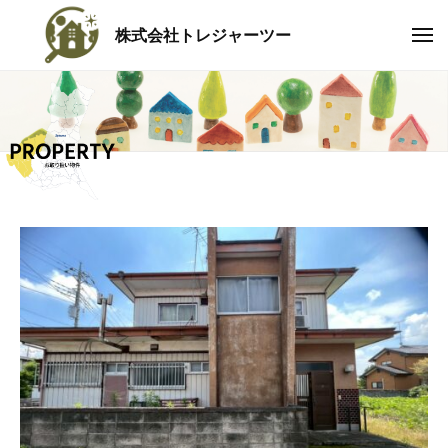
コ
株式会社トレジャーツー
ン
メ
ト
ニ
テ
ュ
レ
ー
ン
ジ
ツ
ャ
へ
ー
ツ
ス
ー
キ
ッ
茨
プ
城
県
に
根
ざ
し
、