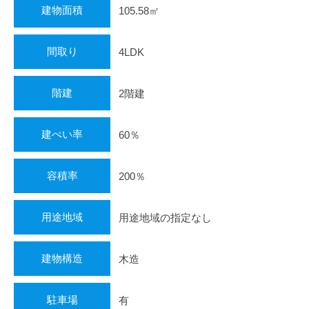
建物面積
105.58㎡
間取り
4LDK
階建
2階建
建ぺい率
60％
容積率
200％
用途地域
用途地域の指定なし
建物構造
木造
駐車場
有