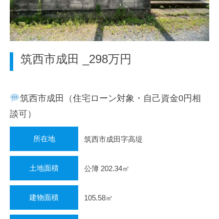
地
域
密
着
型
筑西市成田 _298万円
の
不
動
筑西市成田（住宅ローン対象・自己資金0円相
産
会
談可）
社
と
所在地
筑西市成田字高堤
し
て
土地面積
公簿 202.34㎡
、
皆
様
建物面積
105.58㎡
の