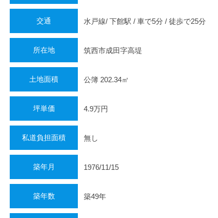
交通
水戸線/ 下館駅 / 車で5分 / 徒歩で25分
所在地
筑西市成田字高堤
土地面積
公簿 202.34㎡
坪単価
4.9万円
私道負担面積
無し
築年月
1976/11/15
築年数
築49年