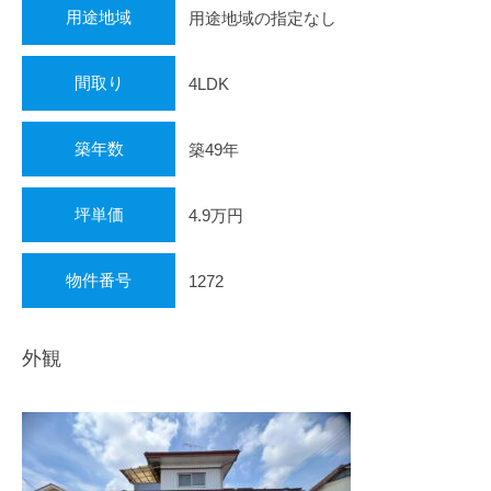
不
用途地域
用途地域の指定なし
動
産
間取り
4LDK
・
住
ま
築年数
築49年
い
探
坪単価
4.9万円
し
を
全
物件番号
1272
力
で
外観
サ
ポ
ー
ト