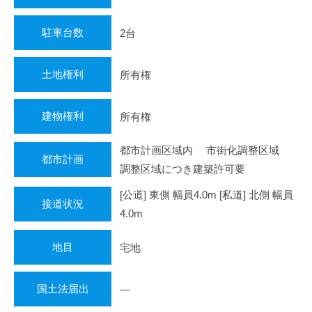
駐車台数
2台
土地権利
所有権
建物権利
所有権
都市計画区域内 市街化調整区域
都市計画
調整区域につき建築許可要
[公道] 東側 幅員4.0m [私道] 北側 幅員
接道状況
4.0m
地目
宅地
国土法届出
―