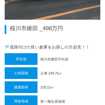
地
域
密
着
型
桜川市鍬田 _498万円
の
不
動
道路付けの良い倉庫をお探しの方必見！！
産
会
社
所在地
桜川市鍬田字向原
と
し
土地面積
公簿 249.76㎡
て
、
建物面積
109.15㎡
皆
様
の
用途地域
第一種住居地域