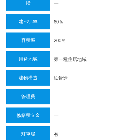
階
―
建ぺい率
60％
容積率
200％
用途地域
第一種住居地域
建物構造
鉄骨造
管理費
―
修繕積立金
―
駐車場
有