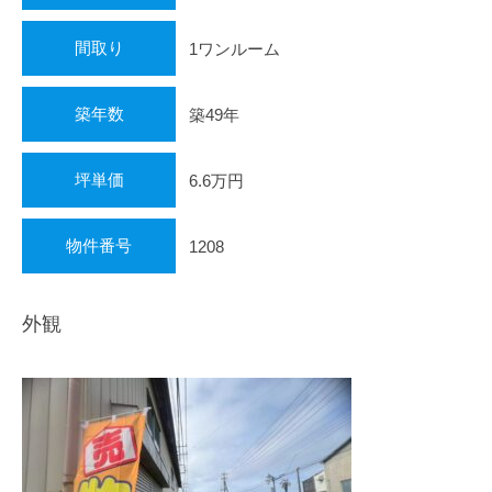
不
動
間取り
1ワンルーム
産
・
住
築年数
築49年
ま
い
坪単価
6.6万円
探
し
物件番号
1208
を
全
力
外観
で
サ
ポ
ー
ト