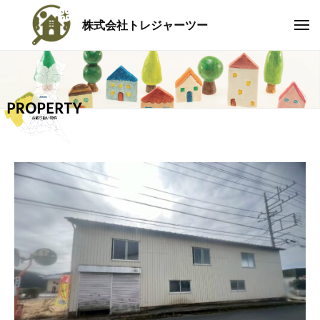
コ
株式会社トレジャーツー
ン
メ
ト
ニ
テ
ュ
レ
ー
ン
ジ
ツ
ャ
へ
ー
ツ
ス
ー
キ
ッ
茨
プ
城
県
に
根
ざ
し
、