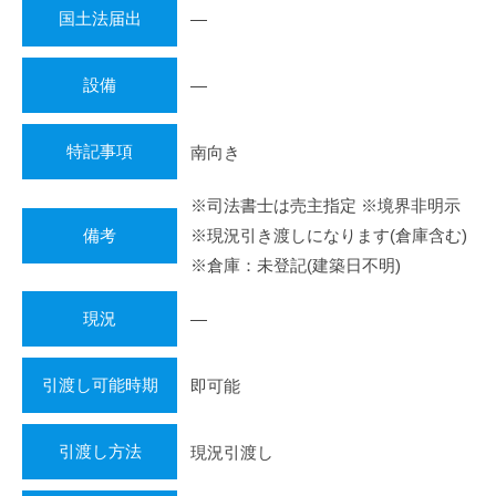
国土法届出
―
設備
―
特記事項
南向き
※司法書士は売主指定 ※境界非明示
備考
※現況引き渡しになります(倉庫含む)
※倉庫：未登記(建築日不明)
現況
―
引渡し可能時期
即可能
引渡し方法
現況引渡し