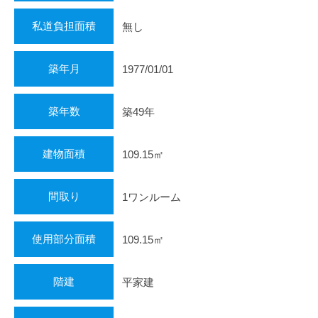
私道負担面積
無し
築年月
1977/01/01
築年数
築49年
建物面積
109.15㎡
間取り
1ワンルーム
使用部分面積
109.15㎡
階建
平家建