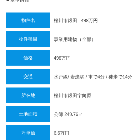
物件名
桜川市鍬田 _498万円
物件種目
事業用建物（全部）
価格
498万円
交通
水戸線/ 岩瀬駅 / 車で4分 / 徒歩で14分
所在地
桜川市鍬田字向原
土地面積
公簿 249.76㎡
坪単価
6.6万円