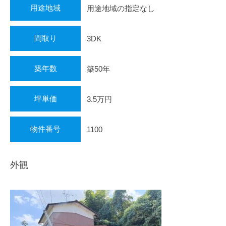
不
用途地域
用途地域の指定なし
動
産
間取り
3DK
・
住
ま
築年数
築50年
い
探
坪単価
3.5万円
し
を
全
物件番号
1100
力
で
外観
サ
ポ
ー
ト