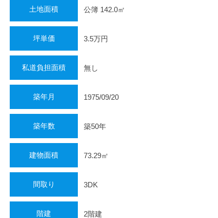
土地面積
公簿 142.0㎡
坪単価
3.5万円
私道負担面積
無し
築年月
1975/09/20
築年数
築50年
建物面積
73.29㎡
間取り
3DK
階建
2階建