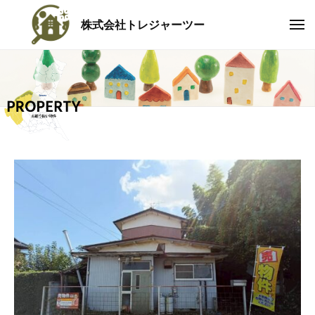
コ
株式会社トレジャーツー
ン
メ
ト
ニ
テ
ュ
レ
ー
ン
ジ
ツ
ャ
へ
ー
ツ
ス
ー
キ
ッ
茨
プ
城
県
に
根
ざ
し
、