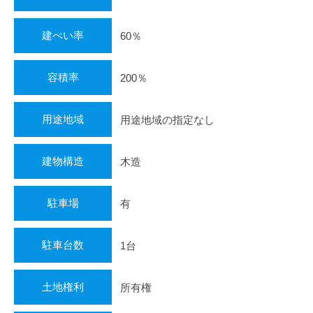
建ぺい率
60％
容積率
200％
用途地域
用途地域の指定なし
建物構造
木造
駐車場
有
駐車台数
1台
土地権利
所有権