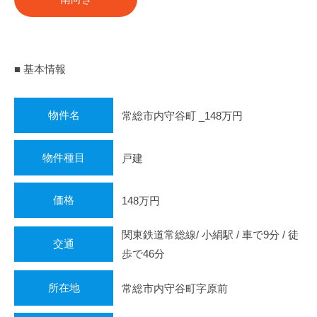
■ 基本情報
物件名
常総市内守谷町 _148万円
物件種目
戸建
価格
148万円
関東鉄道常総線/ 小絹駅 / 車で9分 / 徒
交通
歩で46分
所在地
常総市内守谷町字原前