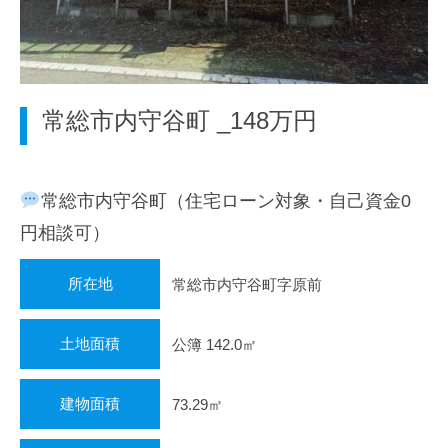
地
域
密
着
型
常総市内守谷町 _148万円
の
不
動
常総市内守谷町（住宅ローン対象・自己資金0
産
会
円相談可）
社
と
所在地
常総市内守谷町字原前
し
て
土地面積
公簿 142.0㎡
、
皆
様
建物面積
73.29㎡
の