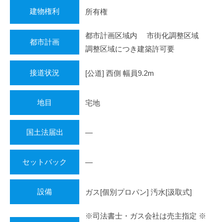
建物権利
所有権
都市計画区域内 市街化調整区域
都市計画
調整区域につき建築許可要
接道状況
[公道] 西側 幅員9.2m
地目
宅地
国土法届出
―
セットバック
―
設備
ガス[個別プロパン] 汚水[汲取式]
※司法書士・ガス会社は売主指定 ※