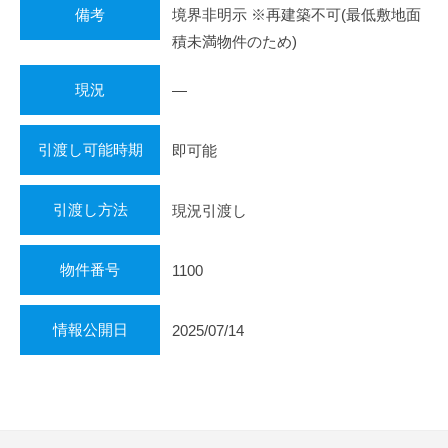
備考
境界非明示 ※再建築不可(最低敷地面
積未満物件のため)
現況
―
引渡し可能時期
即可能
引渡し方法
現況引渡し
物件番号
1100
情報公開日
2025/07/14